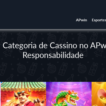
APwin
Esporte
 Categoria de Cassino no APw
Responsabilidade