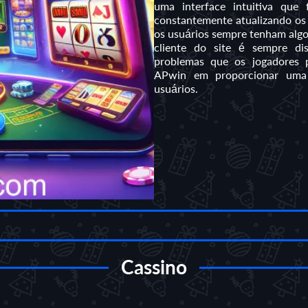
uma interface intuitiva que 
constantemente atualizando os 
os usuários sempre tenham algo
cliente do site é sempre di
problemas que os jogadores 
APwin em proporcionar uma 
usuários.
Cassino