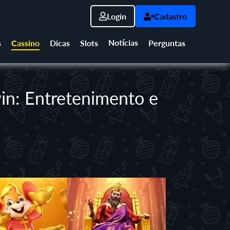
Login
Cadastro
Notícias
s
Cassino
Dicas
Slots
Perguntas
in: Entretenimento e